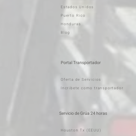
Estados Unidos
Puerto Rico
Honduras
Blog
Portal Transportador
Oferta de Servicios
Incribete como transportador
Servicio de Grúa 24 horas
Houston Tx (EEUU)