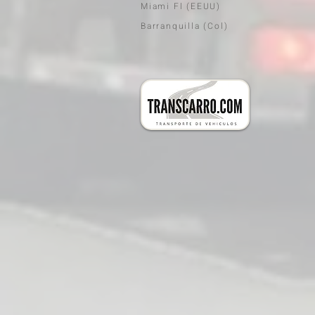
Miami Fl (EEUU)
Barranquilla (Col)