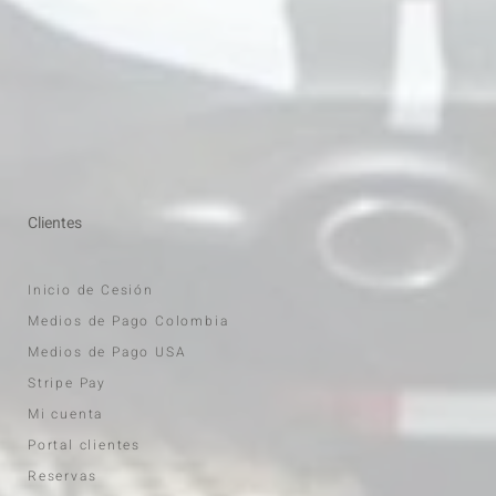
Clientes
Inicio de Cesión
Medios de Pago Colombia
Medios de Pago USA
Stripe Pay
Mi cuenta
Portal clientes
Reservas