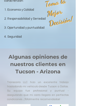
T
o
m
a l
a
M
ej
o
D
e
ci
si
ó
caracterizan:
r
1. Economia y Calidad
n!
2. Responsabilidad y Seriedad
3. Oportunidad y puntualidad
4. Seguridad
Algunas opiniones de
nuestros clientes en
Tucson - Arizona
Transcarro LLC hizo un excelente trabajo
trasladando mi vehiculo desde Tucson a Dallas.
Su equipo fue profesional y puntual -
asegurando que mi carro llegara en perfectas
condiciones. ¡Totalmente recomendados!