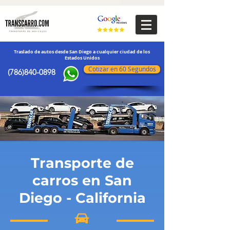
transporte de vehículos
Traslado de autos desde San Diego a cualquier ciudad de los
Estados Unidos
Cotizar en 60 Segundos
(786)840-0898
Transporte de
carros en San
Diego - California