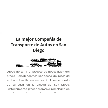
La mejor Compañia de
Transporte de Autos en San
Diego
Luego de surtir el proceso de negociacion del
precio - establecemos una fecha de recogida
en la cual recibiremos su vehiculo en la puerta
de su casa en la ciudad de San Diego.
Posteriormente procederemos a remolcarlo en
nuestros camiones nodriza o niñeras con
conductores experimentados - para finalmente
entregar su vehiculo en perfectas condiciones -
en los tiempos estipulados y en el lugar de