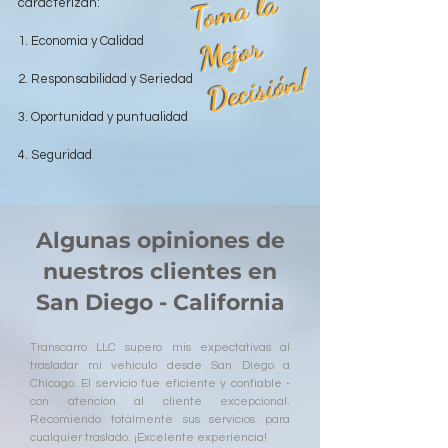
T
o
m
a l
a
M
ej
o
D
e
ci
si
ó
caracterizan:
r
1. Economia y Calidad
n!
2. Responsabilidad y Seriedad
3. Oportunidad y puntualidad
4. Seguridad
Algunas opiniones de
nuestros clientes en
San Diego - California
Transcarro LLC supero mis expectativas al
trasladar mi vehiculo desde San Diego a
Chicago. El servicio fue eficiente y confiable -
con atencion al cliente excepcional.
Recomiendo totalmente sus servicios para
cualquier traslado. ¡Excelente experiencia!