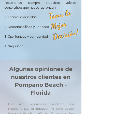
respetando siempre nuestros valores
corporativos que nos caracterizan:
T
o
m
a l
a
M
ej
o
D
e
ci
si
ó
1. Economia y Calidad
r
2. Responsabilidad y Seriedad
n!
3. Oportunidad y puntualidad
4. Seguridad
Algunas opiniones de
nuestros clientes en
Pompano Beach -
Florida
Tuve una experiencia excelente con
Transcarro LLC al trasladar mi carro desde
Pompano Beach a Atlanta. Su servicio fue