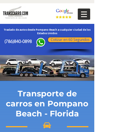
transporte de vehículos
Traslado de autos desde Pompano Beach a cualquier ciudad de los
Estados Unidos
Cotizar en 60 Segundos
(786)840-0898
Transporte de
carros en Pompano
Beach - Florida