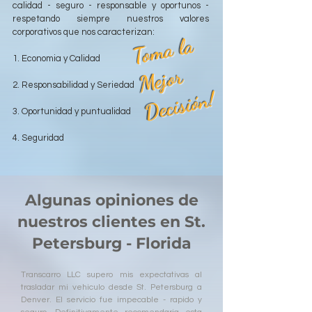
calidad - seguro - responsable y oportunos -
respetando siempre nuestros valores
corporativos que nos caracterizan:
T
o
m
a l
a
M
ej
o
D
e
ci
si
ó
1. Economia y Calidad
r
2. Responsabilidad y Seriedad
n!
3. Oportunidad y puntualidad
4. Seguridad
Algunas opiniones de
nuestros clientes en St.
Petersburg - Florida
Transcarro LLC supero mis expectativas al
trasladar mi vehiculo desde St. Petersburg a
Denver. El servicio fue impecable - rapido y