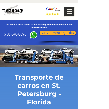
transporte de vehículos
Traslado de autos desde St. Petersburg a cualquier ciudad de los
Estados Unidos
Cotizar en 60 Segundos
(786)840-0898
Transporte de
carros en St.
Petersburg -
Florida