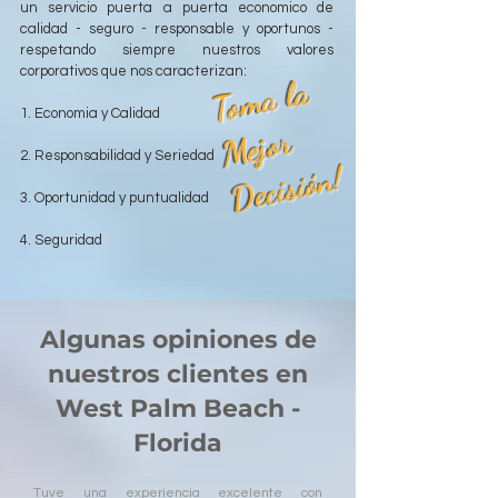
un servicio puerta a puerta economico de
calidad - seguro - responsable y oportunos -
respetando siempre nuestros valores
corporativos que nos caracterizan:
T
o
m
a l
a
M
ej
o
D
e
ci
si
ó
1. Economia y Calidad
r
2. Responsabilidad y Seriedad
n!
3. Oportunidad y puntualidad
4. Seguridad
Algunas opiniones de
nuestros clientes en
West Palm Beach -
Florida
Tuve una experiencia excelente con