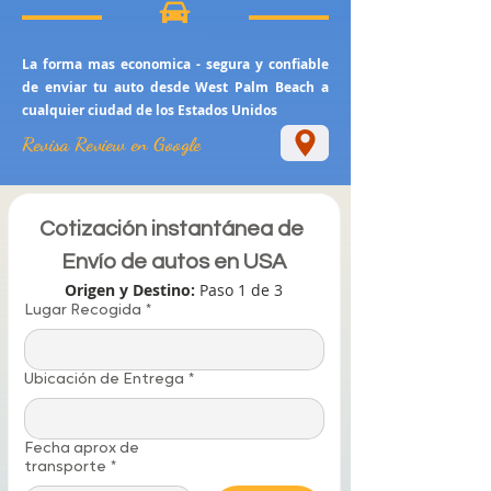
La forma mas economica - segura y confiable
de enviar tu auto desde West Palm Beach a
cualquier ciudad de los Estados Unidos
Revisa Review en Google
Cotización instantánea de 
Envío de autos en USA
Origen y Destino: 
Paso 1 de 3
Lugar Recogida
*
Ubicación de Entrega
*
Fecha aprox de
transporte
*