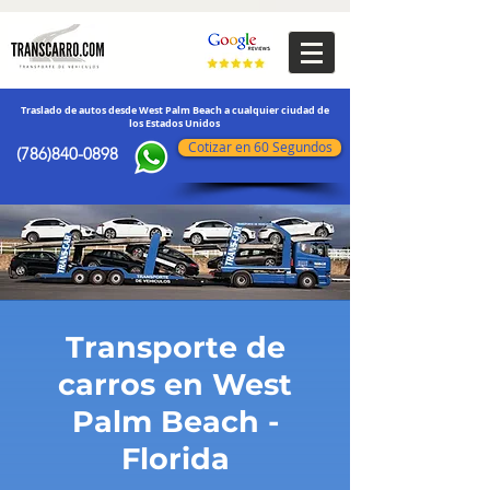
transporte de vehículos
Traslado de autos desde West Palm Beach a cualquier ciudad de
los Estados Unidos
Cotizar en 60 Segundos
(786)840-0898
Transporte de
carros en West
Palm Beach -
Florida