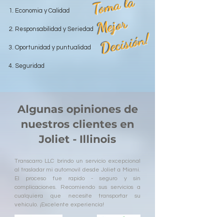
T
o
m
a l
a
M
ej
o
D
e
ci
si
ó
1. Economia y Calidad
r
2. Responsabilidad y Seriedad
n!
3. Oportunidad y puntualidad
4. Seguridad
Algunas opiniones de
nuestros clientes en
Joliet - Illinois
Transcarro LLC brindo un servicio excepcional
al trasladar mi automovil desde Joliet a Miami.
El proceso fue rapido - seguro y sin
complicaciones. Recomiendo sus servicios a
cualquiera que necesite transportar su
vehiculo. ¡Excelente experiencia!