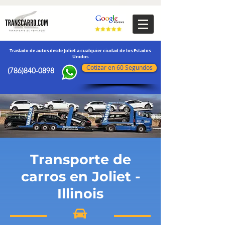
transporte de vehículos
Traslado de autos desde Joliet a cualquier ciudad de los Estados
Unidos
Cotizar en 60 Segundos
(786)840-0898
Transporte de
carros en Joliet -
Illinois