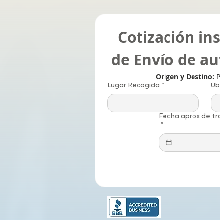
Cotización in
de Envío de a
Origen y Destino: 
P
Lugar Recogida
*
Ub
Fecha aprox de tr
*