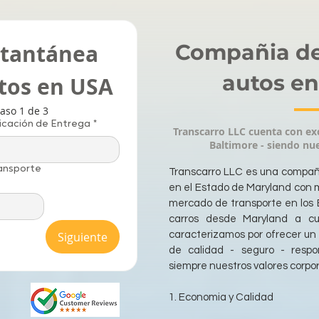
stantánea 
Compañia de
autos en
utos en USA
aso 1 de 3
icación de Entrega
*
Transcarro LLC cuenta con exc
Baltimore - siendo nue
ansporte
Transcarro LLC es una compañi
en el Estado de Maryland con m
mercado de transporte en los 
carros desde Maryland a cu
Siguiente
caracterizamos por ofrecer un 
de calidad - seguro - respo
siempre nuestros valores corpo
1. Economia y Calidad