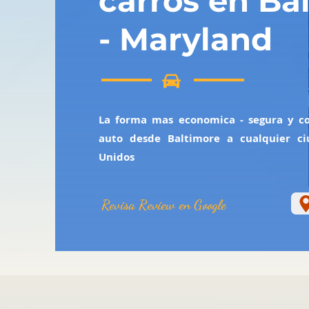
carros en Ba
- Maryland
La forma mas economica - segura y co
auto desde Baltimore a cualquier ci
Unidos
Revisa Review en Google