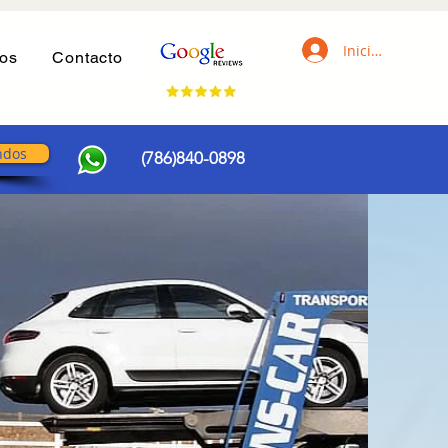
Iniciar sesión
ros
Contacto
ndos
(786)840-0898