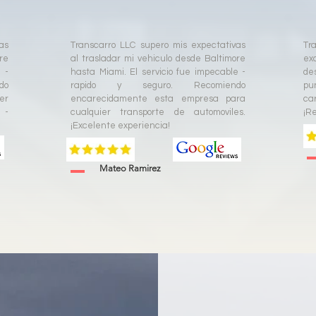
as
Transcarro LLC supero mis expectativas
Tr
re
al trasladar mi vehiculo desde Baltimore
ex
 -
hasta Miami. El servicio fue impecable -
de
do
rapido y seguro. Recomiendo
pu
er
encarecidamente esta empresa para
ca
 -
cualquier transporte de automoviles.
¡R
¡Excelente experiencia!
Mateo Ramirez