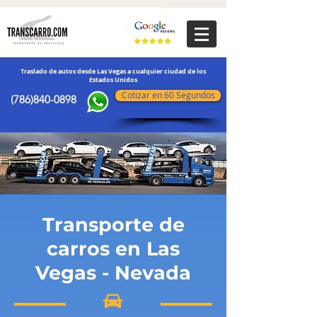
transporte de vehículos
Traslado de autos desde Las Vegas a cualquier ciudad de los
Estados Unidos
Cotizar en 60 Segundos
(786)840-0898
Transporte de
carros en Las
Vegas - Nevada