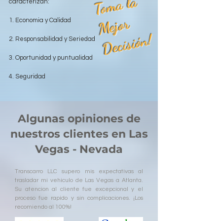
T
o
m
a l
a
M
ej
o
D
e
ci
si
ó
caracterizan:
r
1. Economia y Calidad
n!
2. Responsabilidad y Seriedad
3. Oportunidad y puntualidad
4. Seguridad
Algunas opiniones de
nuestros clientes en Las
Vegas - Nevada
Transcarro LLC supero mis expectativas al
trasladar mi vehiculo de Las Vegas a Atlanta.
Su atencion al cliente fue excepcional y el
proceso fue rapido y sin complicaciones. ¡Los
recomiendo al 100%!