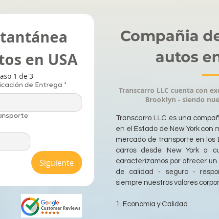
stantánea 
Compañia de
autos e
utos en USA
aso 1 de 3
icación de Entrega
*
Transcarro LLC cuenta con exc
Brooklyn - siendo nue
ansporte
Transcarro LLC es una compañi
en el Estado de New York con m
mercado de transporte en los 
carros desde New York a cu
Siguiente
caracterizamos por ofrecer un 
de calidad - seguro - respo
siempre nuestros valores corpo
1. Economia y Calidad