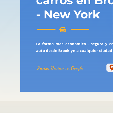
carros en Br
- New York
La forma mas economica - segura y co
auto desde Brooklyn a cualquier ciudad 
Revisa Review en Google