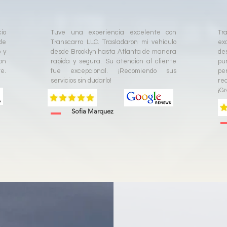
io
Tuve una experiencia excelente con
Tr
de
Transcarro LLC. Trasladaron mi vehiculo
ex
 y
desde Brooklyn hasta Atlanta de manera
de
on
rapida y segura. Su atencion al cliente
pun
e.
fue excepcional. ¡Recomiendo sus
pe
servicios sin dudarlo!
re
¡Gr
Sofia Marquez