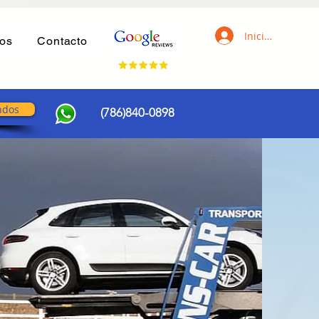
Iniciar sesión
ros
Contacto
ndos
(786)840-0898