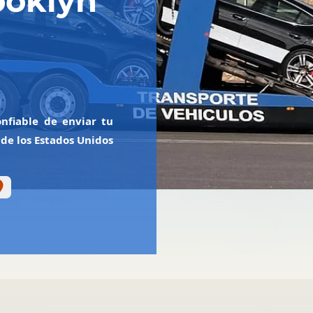
ooklyn
nfiable de enviar tu
de los Estados Unidos