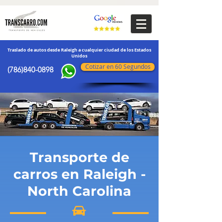
transporte de vehículos
Traslado de autos desde Raleigh a cualquier ciudad de los Estados
Unidos
Cotizar en 60 Segundos
(786)840-0898
Transporte de
carros en Raleigh -
North Carolina