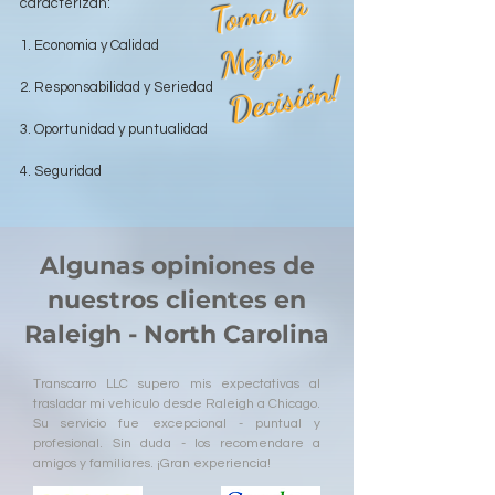
T
o
m
a l
a
M
ej
o
D
e
ci
si
ó
caracterizan:
r
1. Economia y Calidad
n!
2. Responsabilidad y Seriedad
3. Oportunidad y puntualidad
4. Seguridad
Algunas opiniones de
nuestros clientes en
Raleigh - North Carolina
Transcarro LLC supero mis expectativas al
trasladar mi vehiculo desde Raleigh a Chicago.
Su servicio fue excepcional - puntual y
profesional. Sin duda - los recomendare a
amigos y familiares. ¡Gran experiencia!