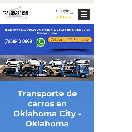
transporte de vehículos
Traslado de autos desde Oklahoma City a cualquier ciudad de los
Estados Unidos
Cotizar en 60 Segundos
(786)840-0898
Transporte de
carros en
Oklahoma City -
Oklahoma