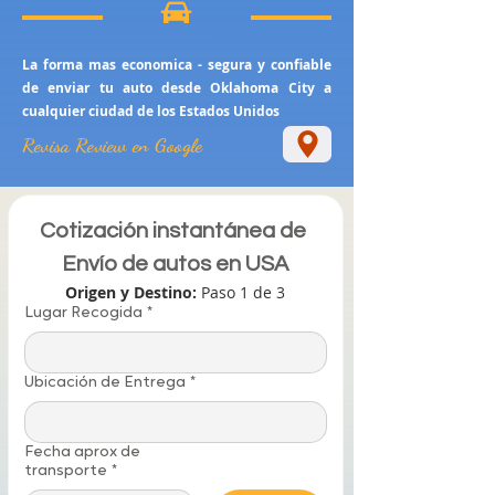
La forma mas economica - segura y confiable
de enviar tu auto desde Oklahoma City a
cualquier ciudad de los Estados Unidos
Revisa Review en Google
Cotización instantánea de 
Envío de autos en USA
Origen y Destino: 
Paso 1 de 3
Lugar Recogida
*
Ubicación de Entrega
*
Fecha aprox de
transporte
*