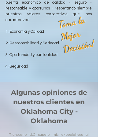
puerta economico de calidad - seguro -
responsable y oportunos - respetando siempre
nuestros valores corporativos que nos
T
o
m
a l
a
M
ej
o
D
e
ci
si
ó
caracterizan:
r
1. Economia y Calidad
n!
2. Responsabilidad y Seriedad
3. Oportunidad y puntualidad
4. Seguridad
Algunas opiniones de
nuestros clientes en
Oklahoma City -
Oklahoma
Transcarro LLC supero mis expectativas al