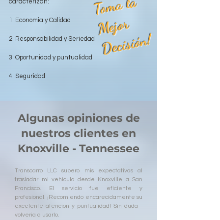
T
o
m
a l
a
M
ej
o
D
e
ci
si
ó
caracterizan:
r
1. Economia y Calidad
n!
2. Responsabilidad y Seriedad
3. Oportunidad y puntualidad
4. Seguridad
Algunas opiniones de
nuestros clientes en
Knoxville - Tennessee
Transcarro LLC supero mis expectativas al
trasladar mi vehiculo desde Knoxville a San
Francisco. El servicio fue eficiente y
profesional. ¡Recomiendo encarecidamente su
excelente atencion y puntualidad! Sin duda -
volveria a usarlo.