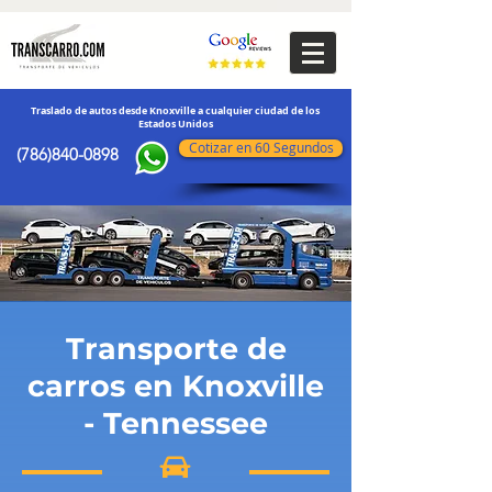
transporte de vehículos
Traslado de autos desde Knoxville a cualquier ciudad de los
Estados Unidos
Cotizar en 60 Segundos
(786)840-0898
Transporte de
carros en Knoxville
- Tennessee