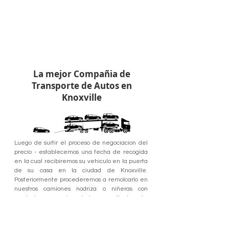
La mejor Compañia de
Transporte de Autos en
Knoxville
Luego de surtir el proceso de negociacion del
precio - establecemos una fecha de recogida
en la cual recibiremos su vehiculo en la puerta
de su casa en la ciudad de Knoxville.
Posteriormente procederemos a remolcarlo en
nuestros camiones nodriza o niñeras con
conductores experimentados - para finalmente
entregar su vehiculo en perfectas condiciones -
en los tiempos estipulados y en el lugar de
destino acordado.